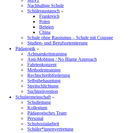
MINT
Nachhaltige Schule
Schüleraustausch
Frankreich
Polen
Belgien
China
Schule ohne Rassismus – Schule mit Courage
Studien- und Berufsorientierung
Pädagogik
Achtsamkeitstraining
Anti-Mobbing / No Blame Approach
Fahrtenkonzept
Methodentraining
Rechtschreibförderung
Selbstbehauptung
Streitschlichtung
Suchtprävention
Schulgemeinschaft
Schulleitung
Kollegium
Pädagogisches Team
Personal
Schulsozialarbeit
Schüler*innenvertretung