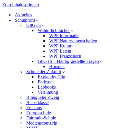
Zum Inhalt springen
Aktuelles
Schulprofil
G8GTS
Wahlpflichtfächer
WPF Informatik
WPF Naturwissenschaften
WPF Kultur
WPF Latein
WPF Französisch
G8GTS – Häufig gestellte Fragen
Hörspiel
Schule der Zukunft
Explainity Clip
Podcast
Lapbooks
Verfilmung
Bilingualer Zweig
Bläserklasse
Erasmus
Europaschule
Fairtrade-Schule
Medienscouts.rlp