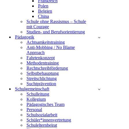
Frankreich
Polen
Belgien
China
Schule ohne Rassismus – Schule
mit Courage
Studien- und Berufsorientierung
Pädagogik
Achtsamkeitstraining
Anti-Mobbing / No Blame
Approach
Fahrtenkonzept
Methodentraining
Rechtschreibförderung
Selbstbehauptung
Streitschlichtung
Suchtprävention
Schulgemeinschaft
Schulleitung
Kollegium
Pädagogisches Team
Personal
Schulsozialarbeit
Schüler*innenvertretung
Schulelternbeirat