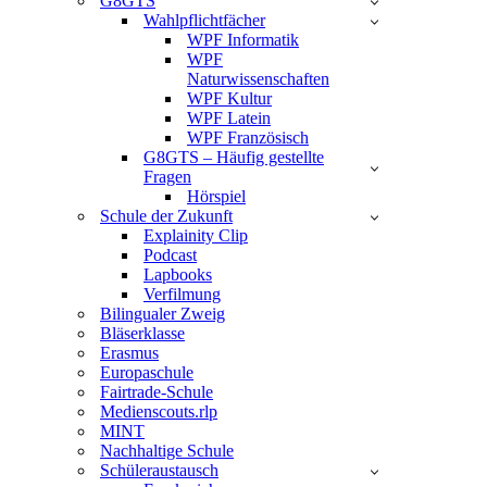
G8GTS
Wahlpflichtfächer
WPF Informatik
WPF
Naturwissenschaften
WPF Kultur
WPF Latein
WPF Französisch
G8GTS – Häufig gestellte
Fragen
Hörspiel
Schule der Zukunft
Explainity Clip
Podcast
Lapbooks
Verfilmung
Bilingualer Zweig
Bläserklasse
Erasmus
Europaschule
Fairtrade-Schule
Medienscouts.rlp
MINT
Nachhaltige Schule
Schüleraustausch